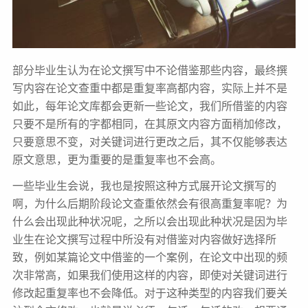
部分毕业生认为在论文撰写中不论借鉴那些内容，最终撰
写内容在论文查重中都是重复率高都内容，实际上并不是
如此，每年论文库都会更新一些论文，我们所借鉴的内容
只要不是所有的字都相同，在其原文内容方面稍加修改，
只要意思不变，对关键词进行更改之后，其不仅能够表达
原文意思，更为重要的是重复率也不会高。
一些毕业生会说，我也是按照这种方式展开论文撰写的
啊，为什么后期阶段论文查重依然会有很高重复率呢？为
什么会出现此种状况呢，之所以会出现此种状况是因为毕
业生在论文撰写过程中所没有对借鉴对内容做好选择所
致，例如某篇论文中借鉴的一个案例，在论文中出现的频
次非常高，如果我们使用这样的内容，即使对关键词进行
修改起重复率也不会降低。对于这种类型的内容我们要关