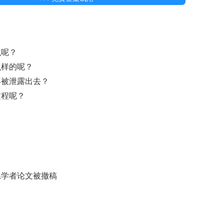
么呢？
么样的呢？
容被泄露出去？
过程呢？
系学者论文被撤稿