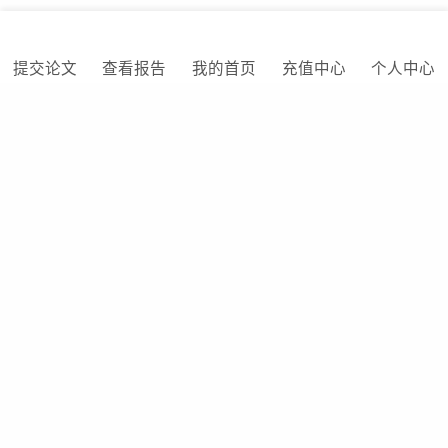
上一篇：
论文如何避免查重率过高?
提交论文
查看报告
我的首页
充值中心
个人中心
下一篇：
论文中的数据表格查重吗？
相关阅读
怎么去制止论文查重时论文内容被泄
露出去？
2023-08-16 丨 PaperPP
论文查重前需要考虑哪些问题？
2018-12-22 丨 PaperPP