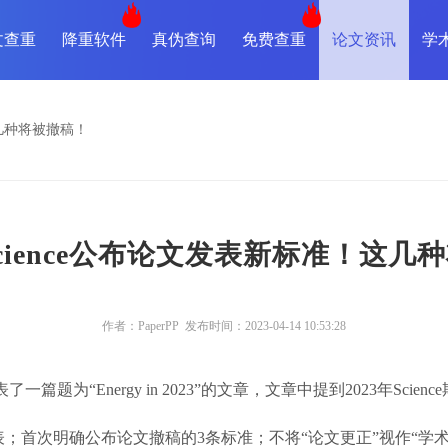
文查重
降重软件
真伪查询
免费查重
论文资讯
学
这几种将被撤稿！
cience公布论文发表新标准！这几
作者：PaperPP 发布时间：2023-04-14 10:53:28
一篇题为“Energy in 2023”的文章，文章中提到2023年Sc
表；首次明确公布论文撤稿的3条标准；不将“论文更正”视作“学术