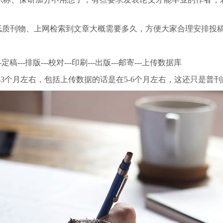
纸质刊物、上网检索到文章大概需要多久，方便大家合理安排投
--定稿---排版---校对---印刷---出版---邮寄---上传数据库
-3个月左右，包括上传数据的话是在5-6个月左右，这还只是普