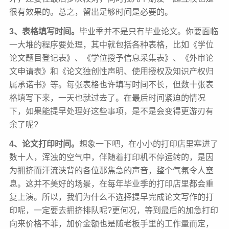
很有效果的。总之，留出足够时间是必要的。
3、表格填写时间。
毕业季并不是只有毕业论文。你要面临
一大堆的程序要处理，其中就包括各种表格，比如《学位
论文题目登记表》、《学位授予信息采集表》、《外审论
文申请表》和《论文独创性声明、使用授权及知识产权归
属承诺书》等。每张表格也许填写时间不长，但数十张表
格填写下来，一天也就过去了。在最后时间紧迫的情况
下，如果能提早处理好这些事项，是不是会变得更游刃有
余了呢?
4、论文打印时间。
想象一下吧，在小小的打印店里塞进了
数十人，浑浊的空气中，伴随着打印机不停运转的，是因
为拥挤而汗流浃背的各位那焦急的声音，整个气氛令人窒
息。这并不美好的场景，在每年毕业季的打印店里都会重
复上演。所以，我们为什么不选择提早完成论文写作的打
印呢，一定要去拥挤排队呢?更何况，等到最后的加急打印
向来价格不菲，加价金额也是随老板手里的工作量而定，