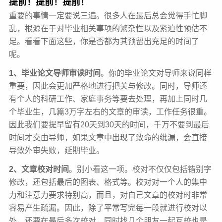
提前！提前！提前！
重要的事情一定要说三遍。很多人在最后总会觉得手忙脚
乱，根源在于对毕业相关事项的繁杂性以及紧迫性预估不
足。看看下面这些，你是否都为其预留出充足的时间了
呢。
1、毕业论文导师审读时间
。你的毕业论文对导师来说同样
重要，因此会更加严格地进行把关与修改。同时，导师还
有个人的科研工作、家庭事务等要去处理，再加上同时几
个毕业生，几篇3万字左右的文章的审读，工作任务很重。
因此我们要提早留有20天到30天的时间，千万不要到最后
时间才交由导师，如果文章中出现了致命的纰漏，会直接
导致外审失败，延期毕业。
2、文章校对时间
。别小看这一项。校对不仅仅包括错别字
修改，还包括最后的图表、格式等。校对对一个人的集中
力和注意力要求特别高，而且，对自己文章的校对时非常
容易产生疏漏。因此，除了平常写完每一段就进行校对以
外，还要在最后多次校对，同时找几个朋友一起互校也是