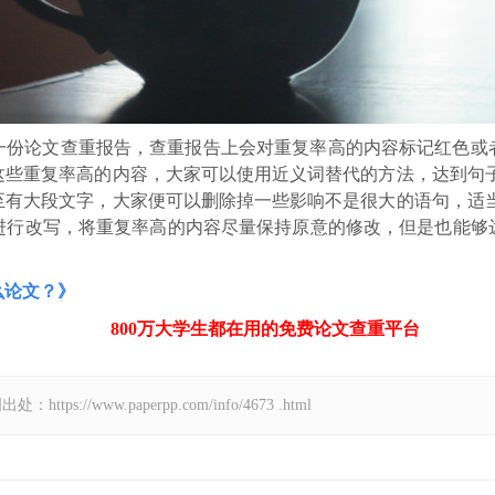
一份论文查重报告，查重报告上会对重复率高的内容标记红色或
这些重复率高的内容，大家可以使用近义词替代的方法，达到句子
至有大段文字，大家便可以删除掉一些影响不是很大的语句，适当
进行改写，将重复率高的内容尽量保持原意的修改，但是也能够
么论文？》
800万大学生都在用的免费
论文查重
平台
//www.paperpp.com/info/4673 .html