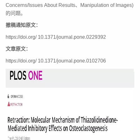
Concerns/Issues
About Results、Manipulation of Images)
的问题。
撤稿通知原文：
https://doi.org/ 10.1371/journal.pone.0229392
文章原文：
https://doi.org/ 10.1371/journal.pone.0102706